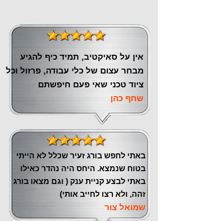
אין על סאיקטיב, תמיד כיף להגיע
מבחר עצום של כלי עבודה, פרזול וכל
ציוד טכני שאי פעם חיפשתם
שחף כהן
באתי לחפש בורג זעיר שכלל לא הייתי
בטוח שנמצא. היחס היה נהדר כאילו
באתי לבצע קניית ענק ( וגם מצאו בורג
זהה, ולא רצו לחייב אותי)
שמואל צור