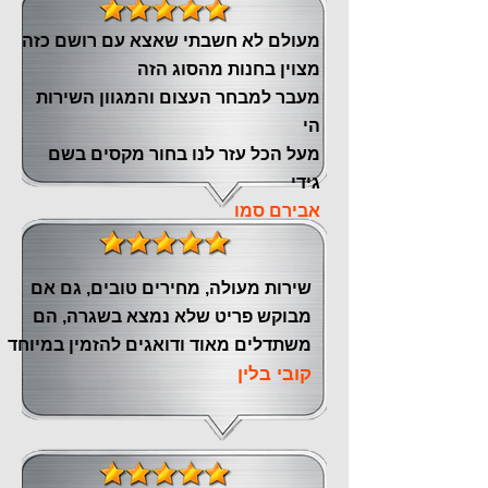
מעולם לא חשבתי שאצא עם רושם כזה
מצוין ‏בחנות מהסוג הזה
‏מעבר ‏למבחר העצום והמגוון השירות
הי
מעל הכל עזר לנו ‏בחור מקסים בשם
גידי
אבירם סמו
שירות מעולה, מחירים טובים, גם אם
מבוקש פריט שלא נמצא בשגרה, הם
משתדלים מאוד ודואגים להזמין במיוחד
קובי בלין