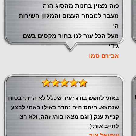
כזה מצוין ‏בחנות מהסוג הזה
‏מעבר ‏למבחר העצום והמגוון השירות
הי
מעל הכל עזר לנו ‏בחור מקסים בשם
גידי
אבירם סמו
באתי לחפש בורג זעיר שכלל לא הייתי בטוח
שנמצא. היחס היה נהדר כאילו באתי לבצע
קניית ענק ( וגם מצאו בורג זהה, ולא רצו
לחייב אותי)
שמואל צור