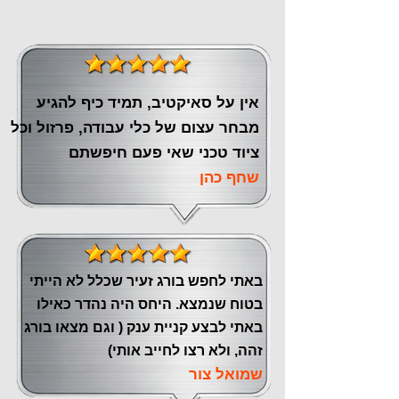
אין על סאיקטיב, תמיד כיף להגיע
מבחר עצום של כלי עבודה, פרזול וכל
ציוד טכני שאי פעם חיפשתם
שחף כהן
באתי לחפש בורג זעיר שכלל לא הייתי
בטוח שנמצא. היחס היה נהדר כאילו
באתי לבצע קניית ענק ( וגם מצאו בורג
זהה, ולא רצו לחייב אותי)
שמואל צור