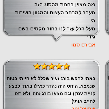
כזה מצוין ‏בחנות מהסוג הזה
‏מעבר ‏למבחר העצום והמגוון השירות
הי
מעל הכל עזר לנו ‏בחור מקסים בשם
גידי
אבירם סמו
באתי לחפש בורג זעיר שכלל לא הייתי בטוח
שנמצא. היחס היה נהדר כאילו באתי לבצע
קניית ענק ( וגם מצאו בורג זהה, ולא רצו
לחייב אותי)
שמואל צור