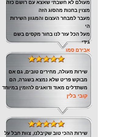
מעולם לא חשבתי שאצא עם רושם כזה
מצוין ‏בחנות מהסוג הזה
‏מעבר ‏למבחר העצום והמגוון השירות
הי
מעל הכל עזר לנו ‏בחור מקסים בשם
גידי
אבירם סמו
שירות מעולה, מחירים טובים, גם אם
מבוקש פריט שלא נמצא בשגרה, הם
משתדלים מאוד ודואגים להזמין במיוחד
קובי בלין
שירות ההכי טוב שקיבלנו, צוות חבל על