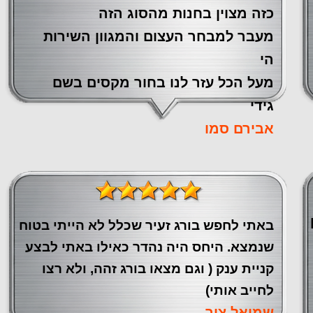
כזה מצוין ‏בחנות מהסוג הזה
‏מעבר ‏למבחר העצום והמגוון השירות
הי
מעל הכל עזר לנו ‏בחור מקסים בשם
גידי
אבירם סמו
באתי לחפש בורג זעיר שכלל לא הייתי בטוח
שנמצא. היחס היה נהדר כאילו באתי לבצע
קניית ענק ( וגם מצאו בורג זהה, ולא רצו
לחייב אותי)
שמואל צור