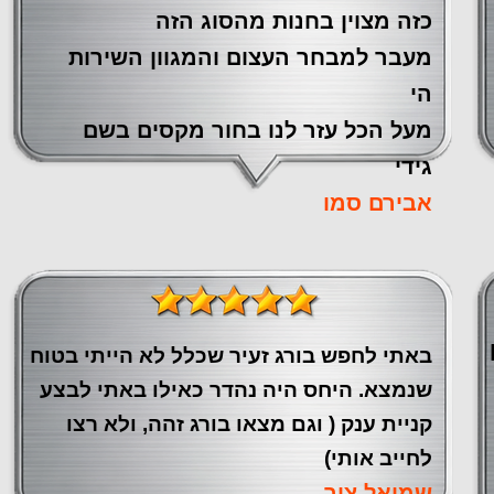
כזה מצוין ‏בחנות מהסוג הזה
‏מעבר ‏למבחר העצום והמגוון השירות
הי
מעל הכל עזר לנו ‏בחור מקסים בשם
גידי
אבירם סמו
באתי לחפש בורג זעיר שכלל לא הייתי בטוח
שנמצא. היחס היה נהדר כאילו באתי לבצע
קניית ענק ( וגם מצאו בורג זהה, ולא רצו
לחייב אותי)
שמואל צור