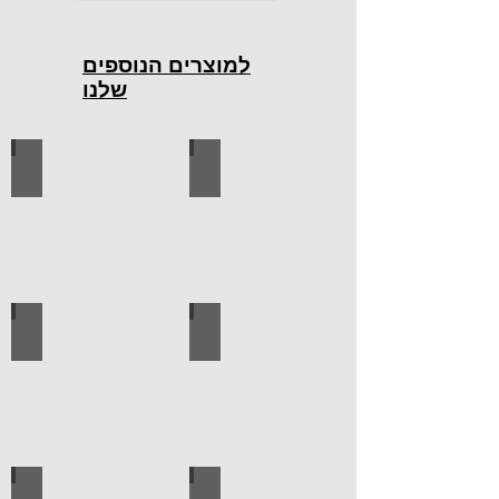
למוצרים הנוספים
שלנו
כלי עבודה חשמליים
כלי עבודה ידניים
ידיות למטבח
ברגים
לוח מחורר לתלייה כלי עבודה
אספקה טכנית