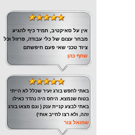
אין על סאיקטיב, תמיד כיף להגיע
מבחר עצום של כלי עבודה, פרזול וכל
ציוד טכני שאי פעם חיפשתם
שחף כהן
באתי לחפש בורג זעיר שכלל לא הייתי
בטוח שנמצא. היחס היה נהדר כאילו
באתי לבצע קניית ענק ( וגם מצאו בורג
זהה, ולא רצו לחייב אותי)
שמואל צור