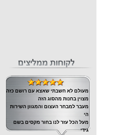
מעולם לא חשבתי שאצא עם רושם כזה
מצוין ‏בחנות מהסוג הזה
‏מעבר ‏למבחר העצום והמגוון השירות
הי
מעל הכל עזר לנו ‏בחור מקסים בשם
גידי