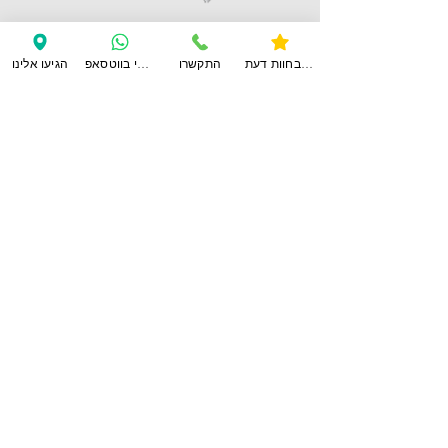
לחוות דעת נוספות
צפו בחוות דעת
התקשרו
ענו לי בווטסאפ
הגיעו אלינו
צרו