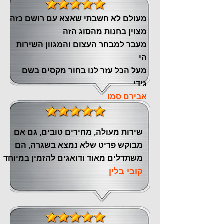
מעולם לא חשבתי שאצא עם רושם כזה
מצוין ‏בחנות מהסוג הזה
‏מעבר ‏למבחר העצום והמגוון השירות
הי
מעל הכל עזר לנו ‏בחור מקסים בשם
גידי
אבירם סמו
שירות מעולה, מחירים טובים, גם אם
מבוקש פריט שלא נמצא בשגרה, הם
משתדלים מאוד ודואגים להזמין במיוחד
קובי בלין