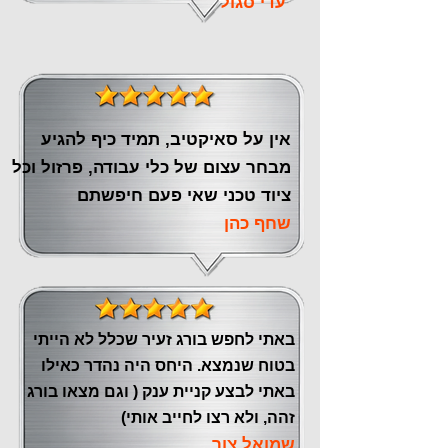
עדי סגול
אין על סאיקטיב, תמיד כיף להגיע
מבחר עצום של כלי עבודה, פרזול וכל
ציוד טכני שאי פעם חיפשתם
שחף כהן
באתי לחפש בורג זעיר שכלל לא הייתי
בטוח שנמצא. היחס היה נהדר כאילו
באתי לבצע קניית ענק ( וגם מצאו בורג
זהה, ולא רצו לחייב אותי)
שמואל צור