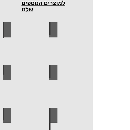
למוצרים הנוספים
שלנו
כלי עבודה חשמליים
כלי עבודה ידניים
ידיות למטבח
ברגים
לוח מחורר לתלייה כלי עבודה
אספקה טכנית