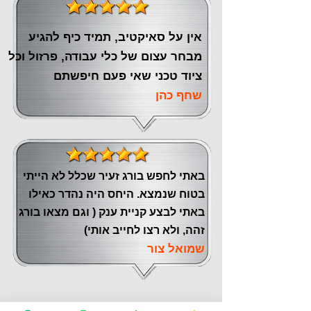
אין על סאיקטיב, תמיד כיף להגיע
מבחר עצום של כלי עבודה, פרזול וכל
ציוד טכני שאי פעם חיפשתם
שחף כהן
באתי לחפש בורג זעיר שכלל לא הייתי
בטוח שנמצא. היחס היה נהדר כאילו
באתי לבצע קניית ענק ( וגם מצאו בורג
זהה, ולא רצו לחייב אותי)
שמואל צור