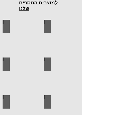
למוצרים הנוספים
שלנו
כלי עבודה חשמליים
כלי עבודה ידניים
ידיות למטבח
ברגים
לוח מחורר לתלייה כלי עבודה
אספקה טכנית