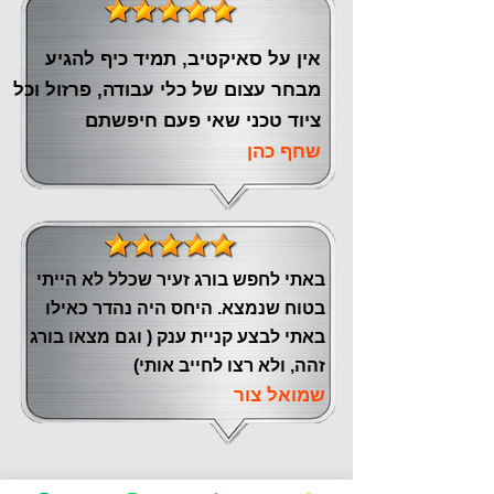
אין על סאיקטיב, תמיד כיף להגיע
מבחר עצום של כלי עבודה, פרזול וכל
ציוד טכני שאי פעם חיפשתם
שחף כהן
באתי לחפש בורג זעיר שכלל לא הייתי
בטוח שנמצא. היחס היה נהדר כאילו
באתי לבצע קניית ענק ( וגם מצאו בורג
זהה, ולא רצו לחייב אותי)
שמואל צור