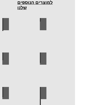
למוצרים הנוספים
שלנו
כלי עבודה חשמליים
כלי עבודה ידניים
ידיות למטבח
ברגים
לוח מחורר לתלייה כלי עבודה
אספקה טכנית