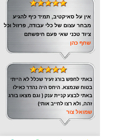
אין על סאיקטיב, תמיד כיף להגיע
מבחר עצום של כלי עבודה, פרזול וכל
ציוד טכני שאי פעם חיפשתם
שחף כהן
באתי לחפש בורג זעיר שכלל לא הייתי
בטוח שנמצא. היחס היה נהדר כאילו
באתי לבצע קניית ענק ( וגם מצאו בורג
זהה, ולא רצו לחייב אותי)
שמואל צור