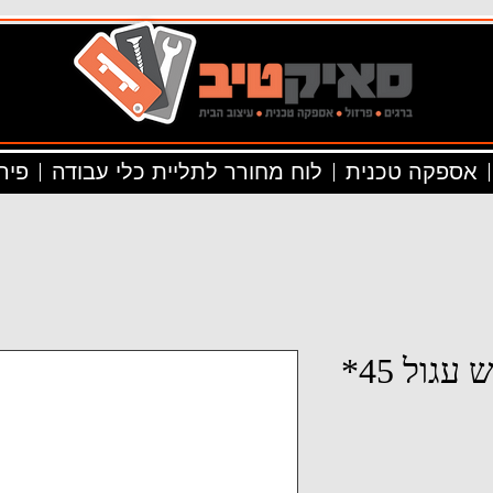
אספקה טכנית
לוח מחורר לתליית כלי עבודה
פיר
Mבורג פיליפס ראש עגול 45*