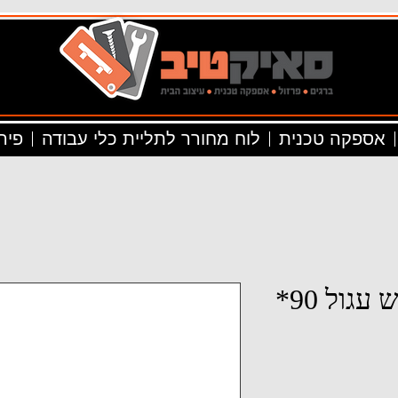
אספקה טכנית
לוח מחורר לתליית כלי עבודה
פיר
Mבורג פיליפס ראש עגול 90*