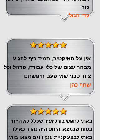
כזה
עדי סגול
אין על סאיקטיב, תמיד כיף להגיע
מבחר עצום של כלי עבודה, פרזול וכל
ציוד טכני שאי פעם חיפשתם
שחף כהן
באתי לחפש בורג זעיר שכלל לא הייתי
בטוח שנמצא. היחס היה נהדר כאילו
באתי לבצע קניית ענק ( וגם מצאו בורג