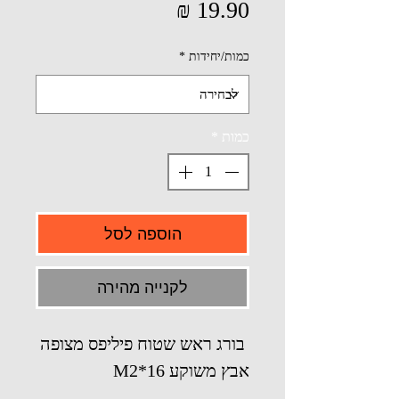
מחיר
כמות/יחידות
*
כמות
*
הוספה לסל
לקנייה מהירה
בורג ראש שטוח פיליפס מצופה
אבץ משוקע M2*16