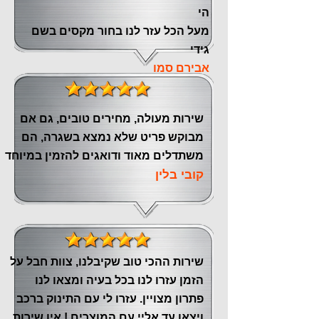
הי
מעל הכל עזר לנו ‏בחור מקסים בשם
גידי
אבירם סמו
שירות מעולה, מחירים טובים, גם אם
מבוקש פריט שלא נמצא בשגרה, הם
משתדלים מאוד ודואגים להזמין במיוחד
קובי בלין
שירות ההכי טוב שקיבלנו, צוות חבל על
הזמן עזרו לנו בכל בעיה ומצאו לנו
פתרון מצויין. עזרו לי עם התינוק ברכב
ויצאו עד אליי עם המוצרים ! אין שירות