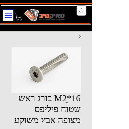
M2ָָ*16 בורג ראש
שטוח פיליפס
מצופה אבץ משוקע