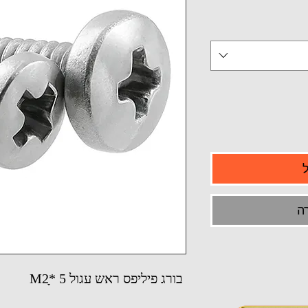
ה
בורג פיליפס ראש עגול M2ָ* 5