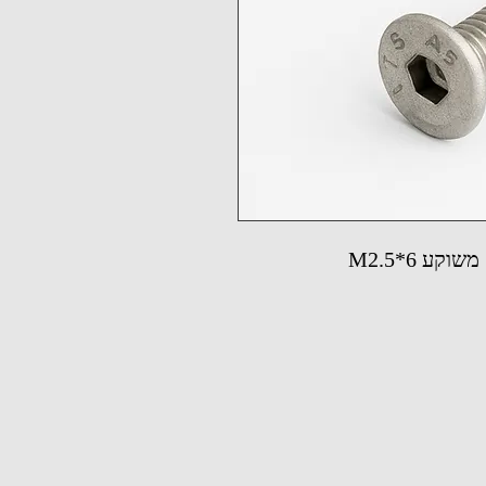
ע M2.5*6