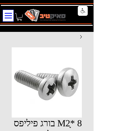
M2ָ* 8 בורג פיליפס