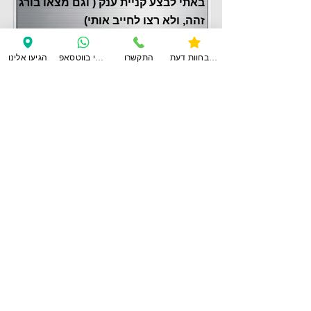
באתי לבצע קניית ענק ( וגם מצאו בורג
זהה, ולא רצו לחייב אותי)
שמואל צור
צפו בחוות דעת
התקשרו
ענו לי בווטסאפ
הגיעו אלינו
לחוות דעת נוספות