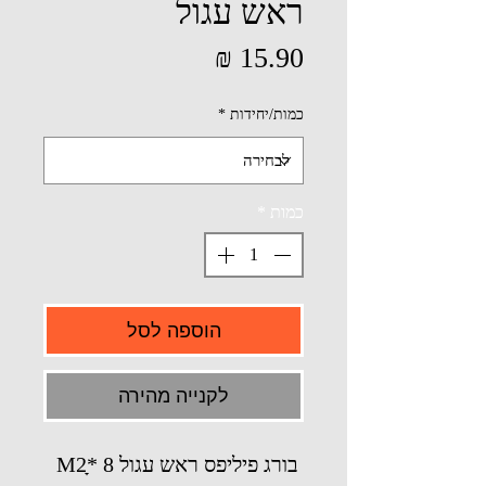
ראש עגול
מחיר
כמות/יחידות
*
כמות
*
הוספה לסל
לקנייה מהירה
בורג פיליפס ראש עגול M2ָ* 8