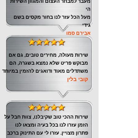
‏מעבר ‏למבחר העצום והמגוון השירות
הי
מעל הכל עזר לנו ‏בחור מקסים בשם
גידי
אבירם סמו
שירות מעולה, מחירים טובים, גם אם
מבוקש פריט שלא נמצא בשגרה, הם
משתדלים מאוד ודואגים להזמין במיוחד
קובי בלין
שירות ההכי טוב שקיבלנו, צוות חבל על
הזמן עזרו לנו בכל בעיה ומצאו לנו
פתרון מצויין. עזרו לי עם התינוק ברכב