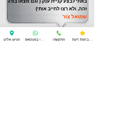
באתי לבצע קניית ענק ( וגם מצאו בורג
זהה, ולא רצו לחייב אותי)
שמואל צור
צפו בחוות דעת
התקשרו
ענו לי בווטסאפ
הגיעו אלינו
לחוות דעת נוספות