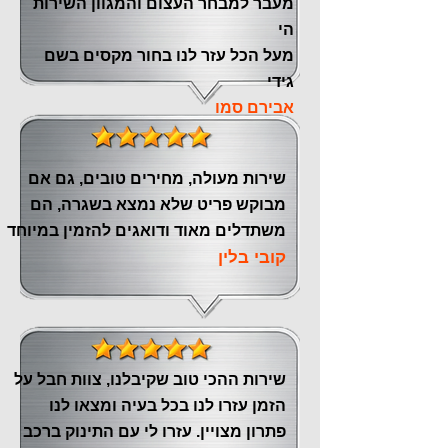
‏מעבר ‏למבחר העצום והמגוון השירות
הי
מעל הכל עזר לנו ‏בחור מקסים בשם
גידי
אבירם סמו
שירות מעולה, מחירים טובים, גם אם
מבוקש פריט שלא נמצא בשגרה, הם
משתדלים מאוד ודואגים להזמין במיוחד
קובי בלין
שירות ההכי טוב שקיבלנו, צוות חבל על
הזמן עזרו לנו בכל בעיה ומצאו לנו
פתרון מצויין. עזרו לי עם התינוק ברכב