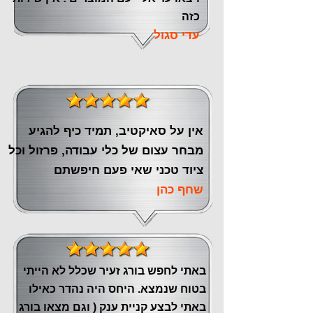
כזה
עדי סגול
אין על סאיקטיב, תמיד כיף להגיע
מבחר עצום של כלי עבודה, פרזול וכל
ציוד טכני שאי פעם חיפשתם
שחף כהן
באתי לחפש בורג זעיר שכלל לא הייתי
בטוח שנמצא. היחס היה נהדר כאילו
באתי לבצע קניית ענק ( וגם מצאו בורג