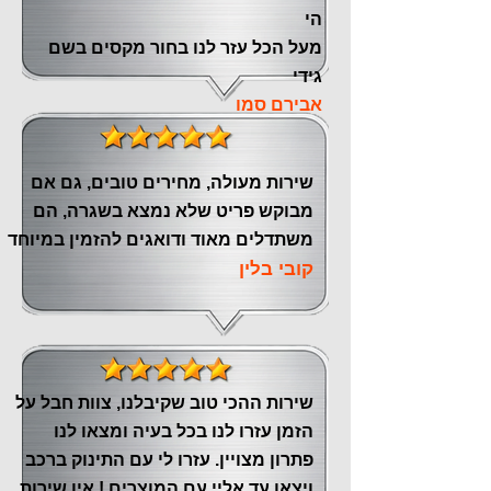
הי
מעל הכל עזר לנו ‏בחור מקסים בשם
גידי
אבירם סמו
שירות מעולה, מחירים טובים, גם אם
מבוקש פריט שלא נמצא בשגרה, הם
משתדלים מאוד ודואגים להזמין במיוחד
קובי בלין
שירות ההכי טוב שקיבלנו, צוות חבל על
הזמן עזרו לנו בכל בעיה ומצאו לנו
פתרון מצויין. עזרו לי עם התינוק ברכב
ויצאו עד אליי עם המוצרים ! אין שירות