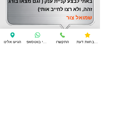
באתי לבצע קניית ענק ( וגם מצאו בורג
זהה, ולא רצו לחייב אותי)
שמואל צור
צפו בחוות דעת
התקשרו
ענו לי בווטסאפ
הגיעו אלינו
לחוות דעת נוספות