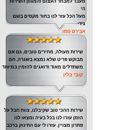
‏מעבר ‏למבחר העצום והמגוון השירות
הי
מעל הכל עזר לנו ‏בחור מקסים בשם
גידי
אבירם סמו
שירות מעולה, מחירים טובים, גם אם
מבוקש פריט שלא נמצא בשגרה, הם
משתדלים מאוד ודואגים להזמין במיוחד
קובי בלין
שירות ההכי טוב שקיבלנו, צוות חבל על
הזמן עזרו לנו בכל בעיה ומצאו לנו
פתרון מצויין. עזרו לי עם התינוק ברכב