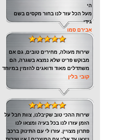
הי
מעל הכל עזר לנו ‏בחור מקסים בשם
גידי
אבירם סמו
שירות מעולה, מחירים טובים, גם אם
מבוקש פריט שלא נמצא בשגרה, הם
משתדלים מאוד ודואגים להזמין במיוחד
קובי בלין
שירות ההכי טוב שקיבלנו, צוות חבל על
הזמן עזרו לנו בכל בעיה ומצאו לנו
פתרון מצויין. עזרו לי עם התינוק ברכב
ויצאו עד אליי עם המוצרים ! אין שירות