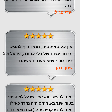
כזה
עדי סגול
אין על סאיקטיב, תמיד כיף להגיע
מבחר עצום של כלי עבודה, פרזול וכל
ציוד טכני שאי פעם חיפשתם
שחף כהן
באתי לחפש בורג זעיר שכלל לא הייתי
בטוח שנמצא. היחס היה נהדר כאילו
באתי לבצע קניית ענק ( וגם מצאו בורג