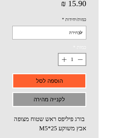
מחיר
כמות/יחידות
*
כמות
*
הוספה לסל
לקנייה מהירה
בורג פיליפס ראש שטוח מצופה
אבץ משוקע M5*25