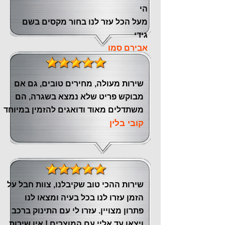
הי
מעל הכל עזר לנו ‏בחור מקסים בשם
גידי
אבירם סמו
שירות מעולה, מחירים טובים, גם אם
מבוקש פריט שלא נמצא בשגרה, הם
משתדלים מאוד ודואגים להזמין במיוחד
קובי בלין
שירות ההכי טוב שקיבלנו, צוות חבל על
הזמן עזרו לנו בכל בעיה ומצאו לנו
פתרון מצויין. עזרו לי עם התינוק ברכב
ויצאו עד אליי עם המוצרים ! אין שירות