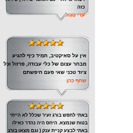
כזה
עדי סגול
אין על סאיקטיב, תמיד כיף להגיע
מבחר עצום של כלי עבודה, פרזול וכל
ציוד טכני שאי פעם חיפשתם
שחף כהן
באתי לחפש בורג זעיר שכלל לא הייתי
בטוח שנמצא. היחס היה נהדר כאילו
באתי לבצע קניית ענק ( וגם מצאו בורג