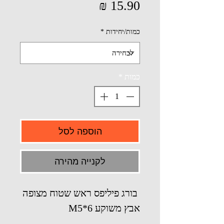
מחיר
כמות/יחידות
*
כמות
*
הוספה לסל
לקנייה מהירה
בורג פיליפס ראש שטוח מצופה
אבץ משוקע M5*6