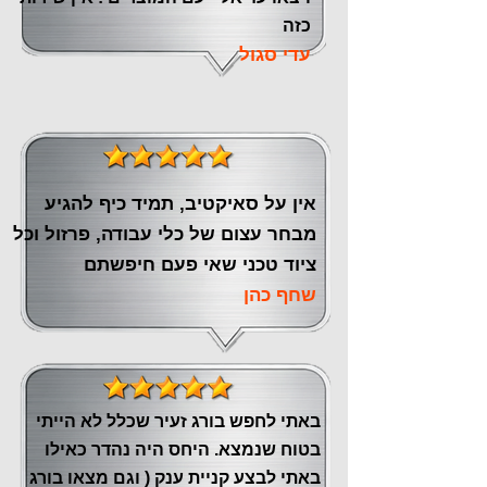
כזה
עדי סגול
אין על סאיקטיב, תמיד כיף להגיע
מבחר עצום של כלי עבודה, פרזול וכל
ציוד טכני שאי פעם חיפשתם
שחף כהן
באתי לחפש בורג זעיר שכלל לא הייתי
בטוח שנמצא. היחס היה נהדר כאילו
באתי לבצע קניית ענק ( וגם מצאו בורג