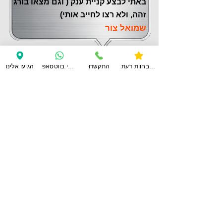
באתי לבצע קניית ענק ( וגם מצאו בורג
זהה, ולא רצו לחייב אותי)
שמואל צור
צפו בחוות דעת
התקשרו
ענו לי בווטסאפ
הגיעו אלינו
לחוות דעת נוספות