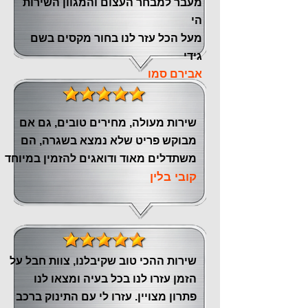
‏מעבר ‏למבחר העצום והמגוון השירות
הי
מעל הכל עזר לנו ‏בחור מקסים בשם
גידי
אבירם סמו
שירות מעולה, מחירים טובים, גם אם
מבוקש פריט שלא נמצא בשגרה, הם
משתדלים מאוד ודואגים להזמין במיוחד
קובי בלין
שירות ההכי טוב שקיבלנו, צוות חבל על
הזמן עזרו לנו בכל בעיה ומצאו לנו
פתרון מצויין. עזרו לי עם התינוק ברכב