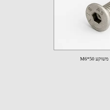
קע M6*50