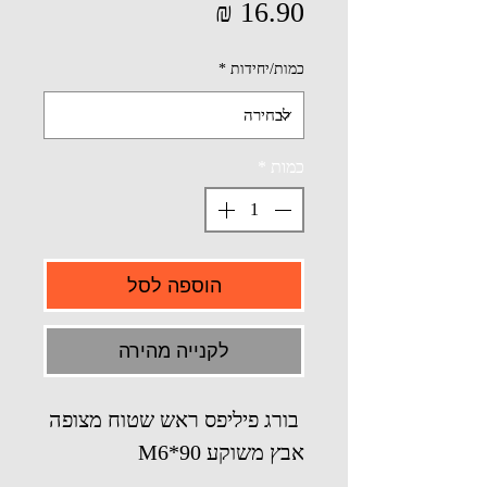
מחיר
כמות/יחידות
*
כמות
*
הוספה לסל
לקנייה מהירה
בורג פיליפס ראש שטוח מצופה
אבץ משוקע M6*90