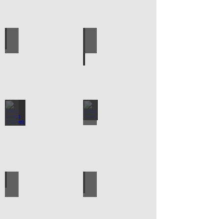
לוח מחורר לתלייה כלי עבודה
אספקה טכנית
עגלות מכירה
קטלוג מוצרים סאיקטיב
עיצוב הבית
פרזול