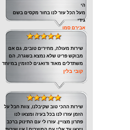
הי
מעל הכל עזר לנו ‏בחור מקסים בשם
גידי
אבירם סמו
שירות מעולה, מחירים טובים, גם אם
מבוקש פריט שלא נמצא בשגרה, הם
משתדלים מאוד ודואגים להזמין במיוחד
קובי בלין
שירות ההכי טוב שקיבלנו, צוות חבל על
הזמן עזרו לנו בכל בעיה ומצאו לנו
פתרון מצויין. עזרו לי עם התינוק ברכב
ויצאו עד אליי עם המוצרים ! אין שירות