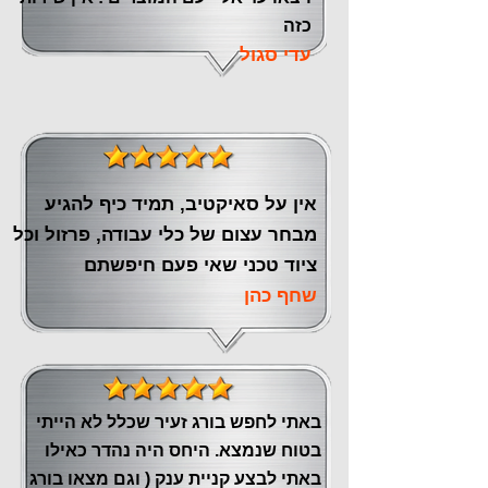
כזה
עדי סגול
אין על סאיקטיב, תמיד כיף להגיע
מבחר עצום של כלי עבודה, פרזול וכל
ציוד טכני שאי פעם חיפשתם
שחף כהן
באתי לחפש בורג זעיר שכלל לא הייתי
בטוח שנמצא. היחס היה נהדר כאילו
באתי לבצע קניית ענק ( וגם מצאו בורג