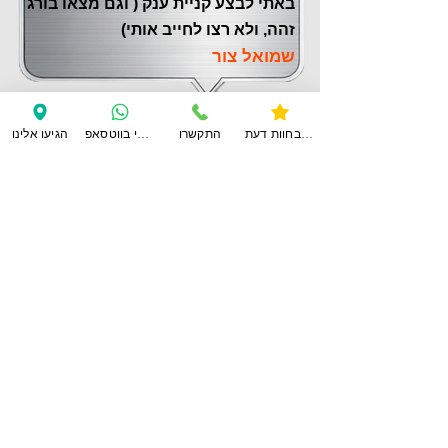
באתי לבצע קניית ענק ( וגם מצאו בורג
זהה, ולא רצו לחייב אותי)
שמואל צור
צפו בחוות דעת
התקשרו
ענו לי בווטסאפ
הגיעו אלינו
לחוות דעת נוספות