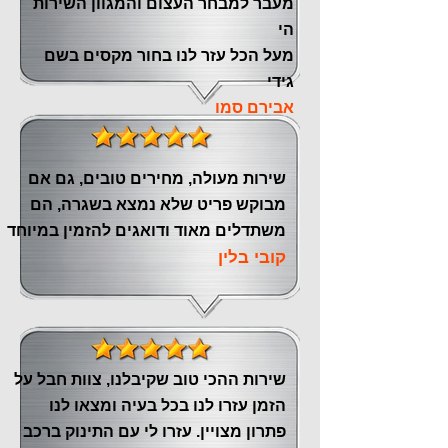
‏מעבר ‏למבחר העצום והמגוון השירות
הי
מעל הכל עזר לנו ‏בחור מקסים בשם
גידי
אבירם סמו
שירות מעולה, מחירים טובים, גם אם
מבוקש פריט שלא נמצא בשגרה, הם
משתדלים מאוד ודואגים להזמין במיוחד
קובי בלין
שירות ההכי טוב שקיבלנו, צוות חבל על
הזמן עזרו לנו בכל בעיה ומצאו לנו
פתרון מצויין. עזרו לי עם התינוק ברכב