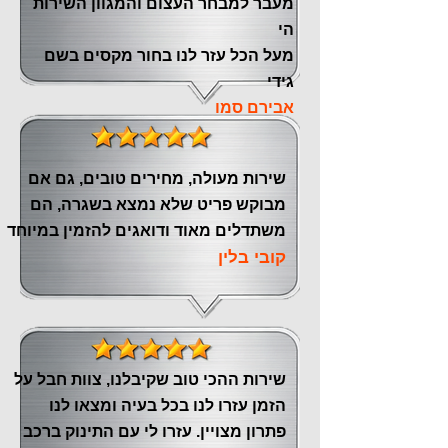
‏מעבר ‏למבחר העצום והמגוון השירות
הי
מעל הכל עזר לנו ‏בחור מקסים בשם
גידי
אבירם סמו
שירות מעולה, מחירים טובים, גם אם
מבוקש פריט שלא נמצא בשגרה, הם
משתדלים מאוד ודואגים להזמין במיוחד
קובי בלין
שירות ההכי טוב שקיבלנו, צוות חבל על
הזמן עזרו לנו בכל בעיה ומצאו לנו
פתרון מצויין. עזרו לי עם התינוק ברכב