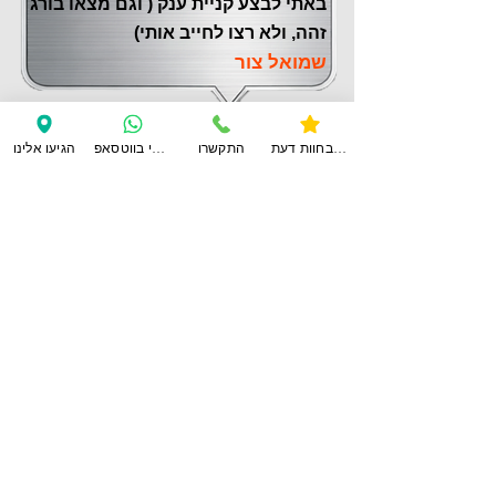
באתי לבצע קניית ענק ( וגם מצאו בורג
זהה, ולא רצו לחייב אותי)
שמואל צור
צפו בחוות דעת
התקשרו
ענו לי בווטסאפ
הגיעו אלינו
לחוות דעת נוספות