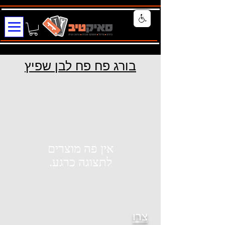
בורג פח פח לבן שפיץ
לתצוגה כרגע.
צרו