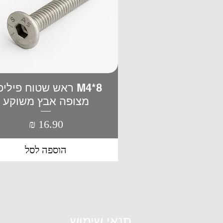
M4*8 ראש שטוח פילי
תצוגה מהירה
מצופה אבץ משוקע
מחיר
הוספה לסל
תנאי שימוש