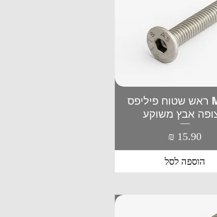
M4*50 ראש שטוח פיליפס
תצוגה מהירה
ופה אבץ משוקע
מחיר
הוספה לסל