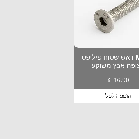
M4*10 ראש שטוח פיליפס
תצוגה מהירה
ופה אבץ משוקע
מחיר
הוספה לסל