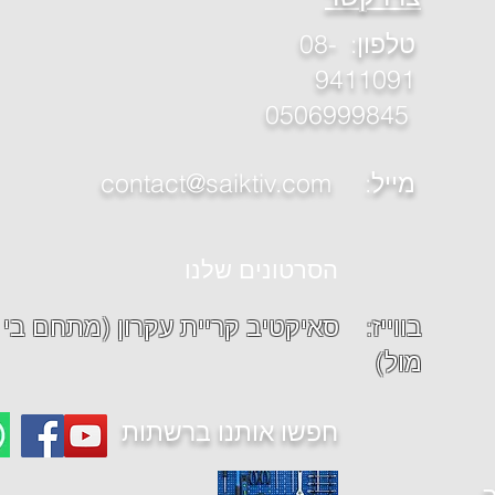
טלפון
: 08-
9411091
0506999845
contact@saiktiv.com :מייל
הסרטונים שלנו
בווייז: סאיקטיב קר
מול)
חפשו אותנו ברשתות