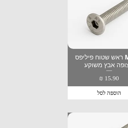
M4*35 ראש שטוח פיליפס
תצוגה מהירה
ופה אבץ משוקע
מחיר
הוספה לסל