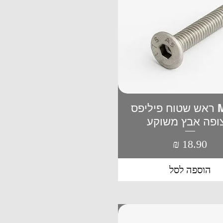
M4*80 ראש שטוח פיליפס
תצוגה מהירה
ופה אבץ משוקע
מחיר
הוספה לסל