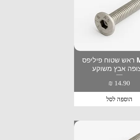
M4*20 ראש שטוח פיליפס
תצוגה מהירה
ופה אבץ משוקע
מחיר
הוספה לסל