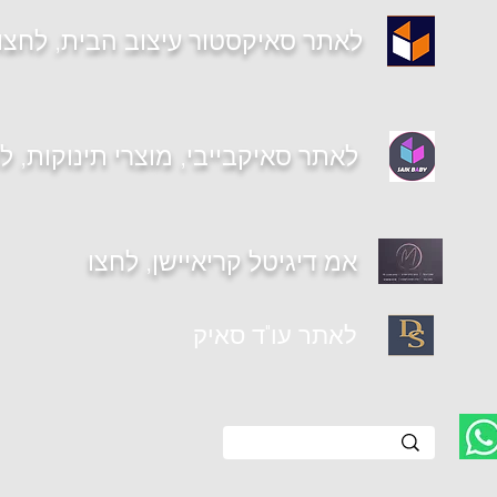
לאתר סאיקסטור עיצוב הבית, לחצו
לאתר סאיקבייבי, מוצרי תינוקות, ל
אמ דיגיטל קריאיישן, לחצו
יית עקרון (מתחם בי
לאתר עו"ד סאיק