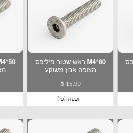
יפס
M4*60 ראש שטוח פיליפס
תצוגה מהירה
מצופה אבץ משוקע
מצ
מחיר
הוספה לסל