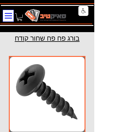
בורג פח פח שחור קודח