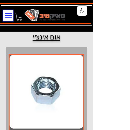
אום אינצ'י