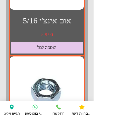
אום אינצ'י 5/16
מחיר
הוספה לסל
צפו בחוות דעת
התקשרו
ענו לי בווטסאפ
הגיעו אלינו